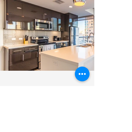
Cartongessi
Con il cartongesso potrai dividere
agevolmente degli ambienti,
creare nicchie decorative,
controsoffittare la tua abitazione